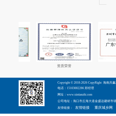
资质荣誉
资质荣誉
Copyright © 2018-
2026
CopyRight 海南共赢利
电话：15103002286 郑经理
网址：www.xintianzhi.com
公司地址：海口市丘海大道金盛达建材市场五金
友情链接
重庆城乡网
友情链接：