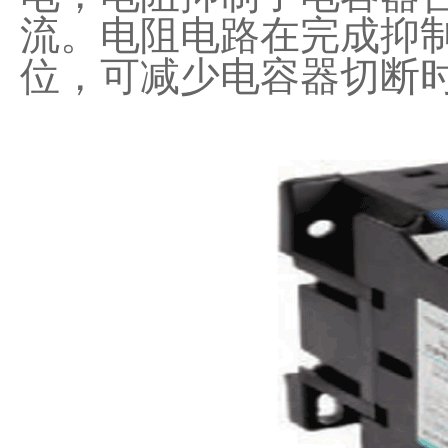
流。电阻电路在完成抑
位，可减少电容器切断