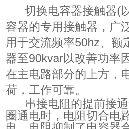
切换电容器接触器(以
容器的专用接触器，广
用于交流频率50hz、额
器至90kvar以改善功
在主电路部分的上方，
荷，工作可靠。
串接电阻的提前接通触
圈通电时，电阻切合电
电，电阻抑制了电容器