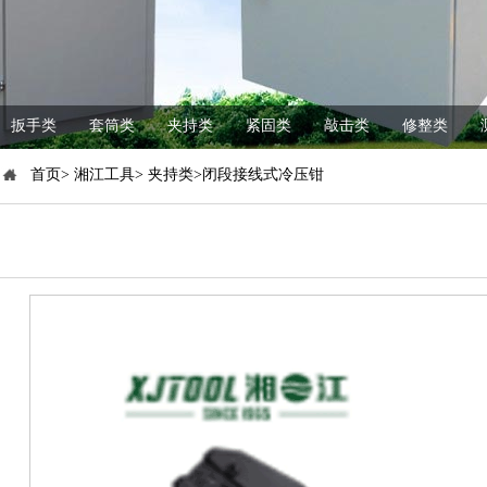
扳手类
套筒类
夹持类
紧固类
敲击类
修整类
首页> 湘江工具> 夹持类>闭段接线式冷压钳