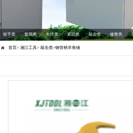
扳手类
套筒类
夹持类
紧固类
敲击类
修整类
首页> 湘江工具> 敲击类>钢管柄羊角锤