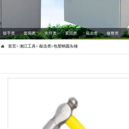
扳手类
套筒类
夹持类
紧固类
敲击类
修整类
首页> 湘江工具> 敲击类>包塑柄圆头锤