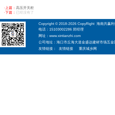
·上篇：
高压开关柜
·下篇：
已经没有了
Copyright © 2018-
2026
CopyRight 海南共赢利信息
电话：15103002286 郑经理
网址：www.xintianzhi.com
公司地址：海口市丘海大道金盛达建材市场五金区12
友情链接：
友情链接
重庆城乡网