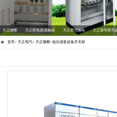
天正微断
天正双电源|接触器
天正塑壳漏电
天正透明塑壳漏
首页> 天正电气> 天正微断>低压成套设备开关柜