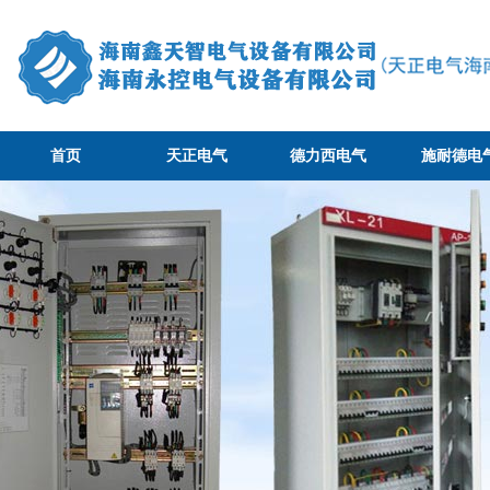
首页
天正电气
德力西电气
施耐德电