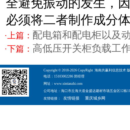
全避免振动的发生，
必须将二者制作成分
配电箱和配电柜以及
·上篇：
高低压开关柜负载工
·下篇：
Copyright © 2018-
2026
CopyRight 海南共赢利信息技术 版权所有 ©
电话：15103002286 郑经理
网址：www.xintianzhi.com
公司地址：海口市丘海大道金盛达建材市场五金区12栋110
友情链接
重庆城乡网
友情链接：