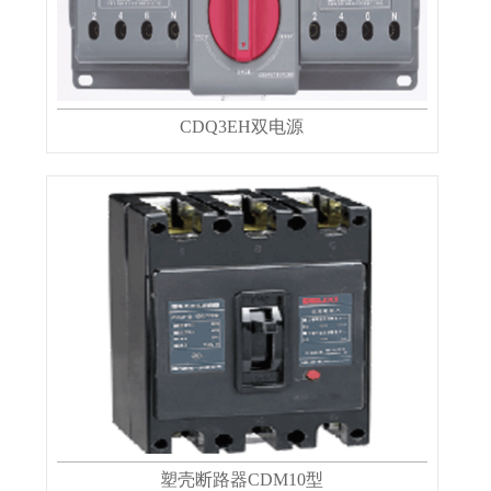
CDQ3EH双电源
塑壳断路器CDM10型