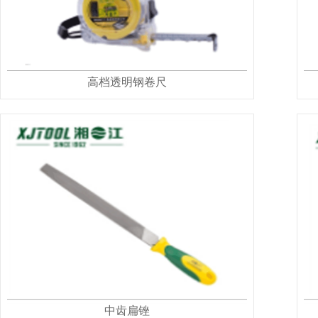
高档透明钢卷尺
中齿扁锉