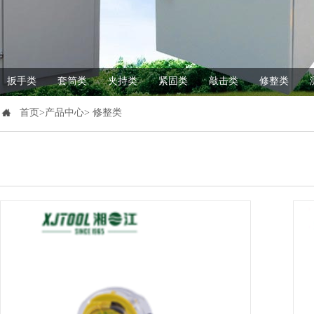
扳手类
套筒类
夹持类
紧固类
敲击类
修整类
首页>产品中心> 修整类