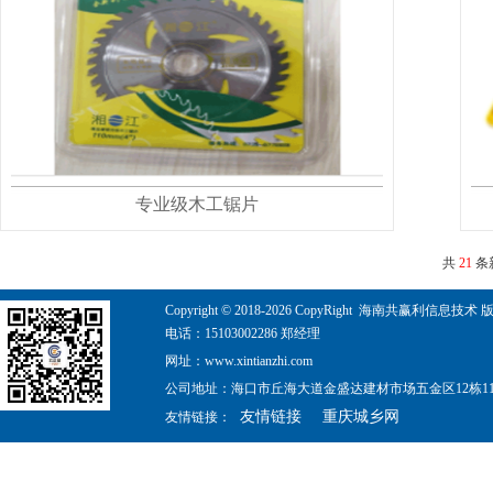
专业级木工锯片
共
21
条
Copyright © 2018-
2026
CopyRight 海南共赢利信息技术 版权所有 ©
电话：15103002286 郑经理
网址：www.xintianzhi.com
公司地址：海口市丘海大道金盛达建材市场五金区12栋110
友情链接
重庆城乡网
友情链接：