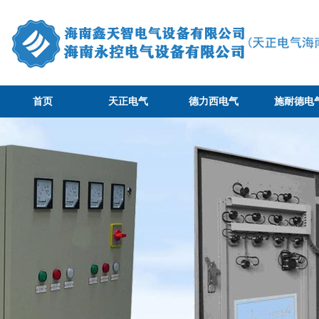
首页
天正电气
德力西电气
施耐德电