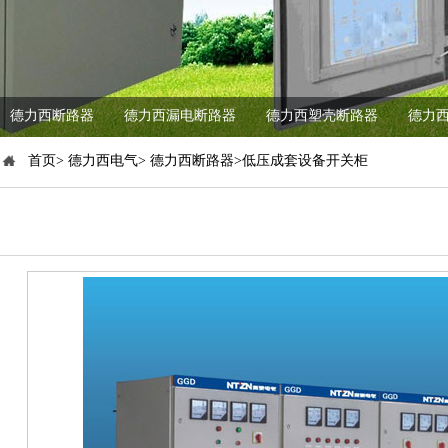
德力西断路器
德力西漏电断路器
德力西塑壳断路器
德力西
首页> 德力西电气> 德力西断路器>低压成套设备开关柜