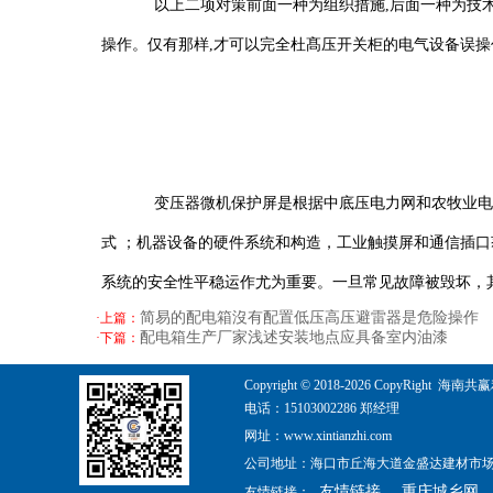
以上二项对策前面一种为组织措施,后面一种为技术措施
操作。仅有那样,才可以完全杜髙压开关柜的电气设备误操
变压器微机保护屏是根据中底压电力网和农牧业电力网
式 ；机器设备的硬件系统和构造，工业触摸屏和通信插
系统的安全性平稳运作尤为重要。一旦常见故障被毁坏，
简易的配电箱沒有配置低压高压避雷器是危险操作
·上篇：
配电箱生产厂家浅述安装地点应具备室内油漆
·下篇：
Copyright © 2018-
2026
CopyRight 海南共赢利
电话：15103002286 郑经理
网址：www.xintianzhi.com
公司地址：海口市丘海大道金盛达建材市场五金
友情链接
重庆城乡网
友情链接：