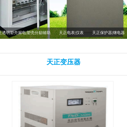
正透明塑壳漏电|塑壳分励辅助
天正电表|仪表
天正保护器|继电器
天正变压器