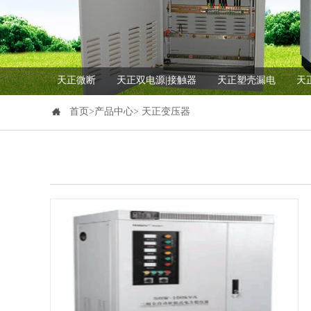
天正微断
天正双电源|接触器
天正塑壳漏电
天
首页>产品中心> 天正变压器