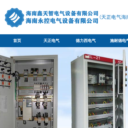
首页
天正电气
德力西电气
施耐德电