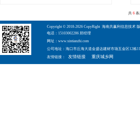
共
6
条
Copyright © 2018-
2026
CopyRight 海南共赢利信息技术 版权所有 ©
电话：15103002286 郑经理
网址：www.xintianzhi.com
公司地址：海口市丘海大道金盛达建材市场五金区12栋110
友情链接
重庆城乡网
友情链接：